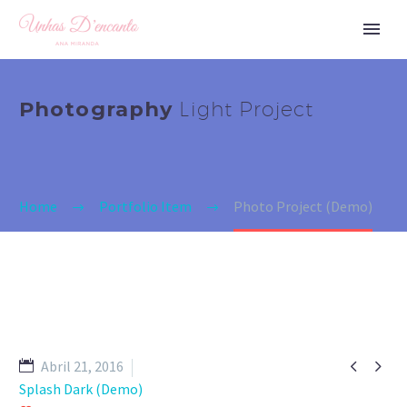
Photography
Light Project
Home
Portfolio Item
Photo Project (Demo)


Abril 21, 2016
Splash Dark (Demo)