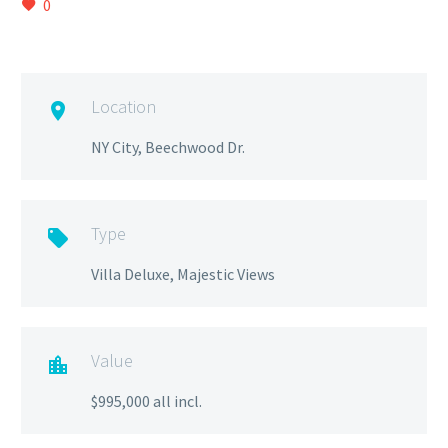
0
Location

NY City, Beechwood Dr.
Type

Villa Deluxe, Majestic Views
Value

$995,000 all incl.