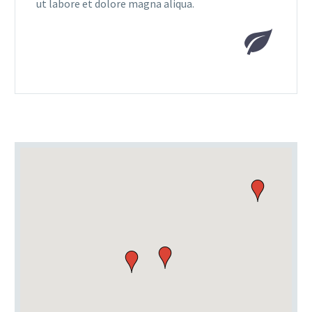
ut labore et dolore magna aliqua.

