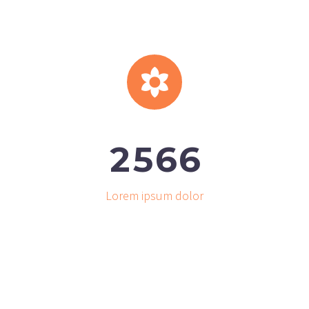


2
5
6
6
Lorem ipsum dolor