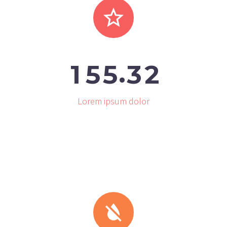


.
1
5
5
3
2
Lorem ipsum dolor

