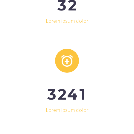
3
2
Lorem ipsum dolor


3
2
4
1
Lorem ipsum dolor