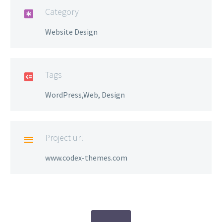
Category

Website Design
Tags

WordPress,Web, Design
Project url

www.codex-themes.com