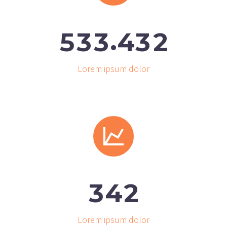
.
5
3
3
4
3
2
Lorem ipsum dolor


3
4
2
Lorem ipsum dolor