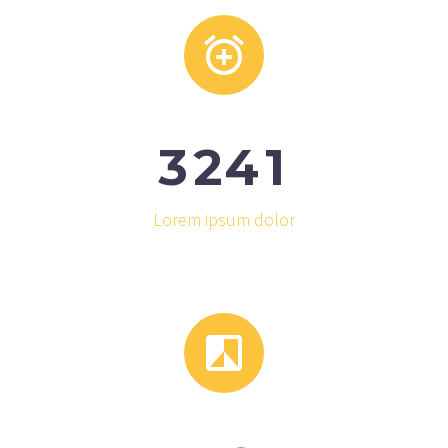


3
2
4
1
Lorem ipsum dolor

