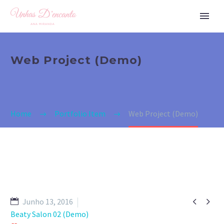
Web Project (Demo)
Home
Portfolio Item
Web Project (Demo)


Junho 13, 2016
Beaty Salon 02 (Demo)