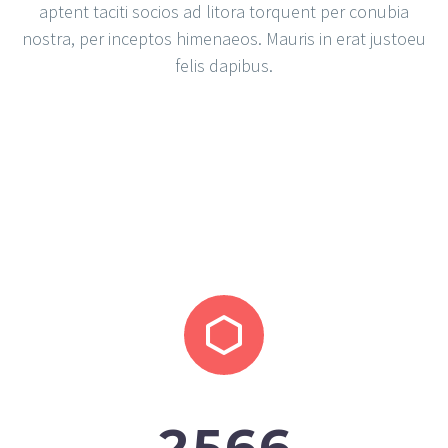
aptent taciti socios ad litora torquent per conubia
nostra, per inceptos himenaeos. Mauris in erat justoeu
felis dapibus.


2
5
6
6