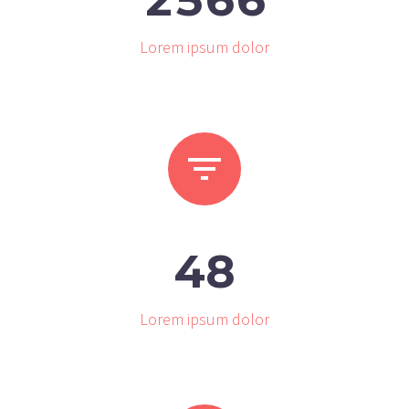
Lorem ipsum dolor


4
8
Lorem ipsum dolor