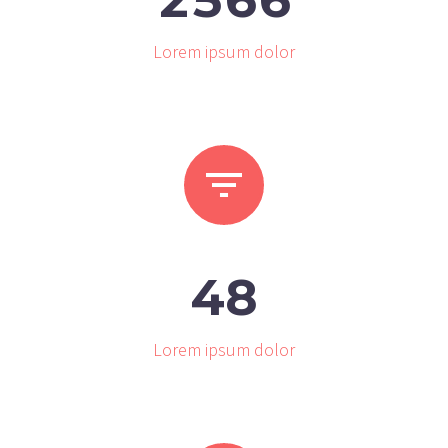
Lorem ipsum dolor


4
8
Lorem ipsum dolor