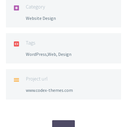
Category

Website Design
Tags

WordPress,Web, Design
Project url

www.codex-themes.com