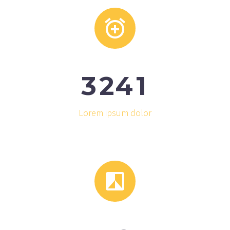


3
2
4
1
Lorem ipsum dolor

