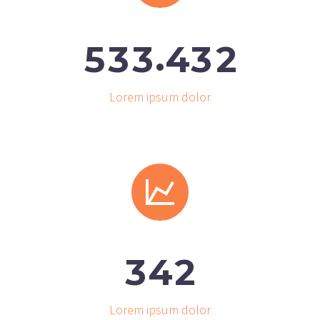
.
5
3
3
4
3
2
Lorem ipsum dolor


3
4
2
Lorem ipsum dolor