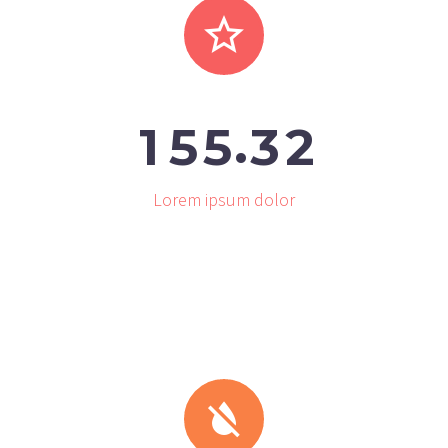


.
1
5
5
3
2
Lorem ipsum dolor

