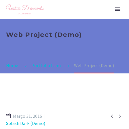
Web Project (Demo)
Home
Portfolio Item
Web Project (Demo)


Março 31, 2016
Splash Dark (Demo)