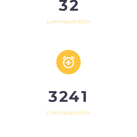
3
2
Lorem ipsum dolor


3
2
4
1
Lorem ipsum dolor