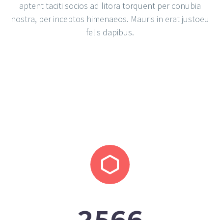
aptent taciti socios ad litora torquent per conubia
nostra, per inceptos himenaeos. Mauris in erat justoeu
felis dapibus.


2
5
6
6