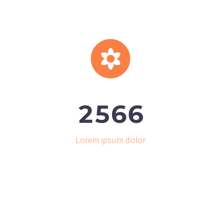


2
5
6
6
Lorem ipsum dolor