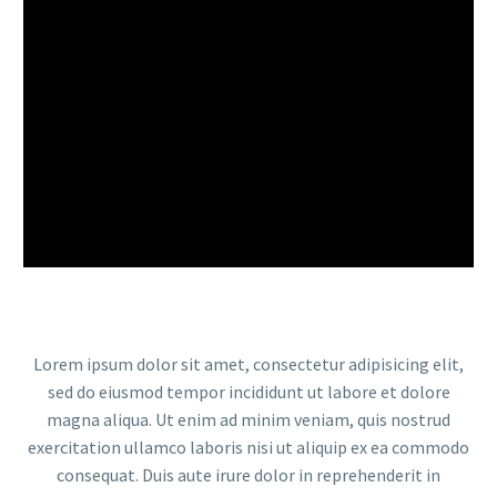
Lorem ipsum dolor sit amet, consectetur adipisicing elit,
sed do eiusmod tempor incididunt ut labore et dolore
magna aliqua. Ut enim ad minim veniam, quis nostrud
exercitation ullamco laboris nisi ut aliquip ex ea commodo
consequat. Duis aute irure dolor in reprehenderit in