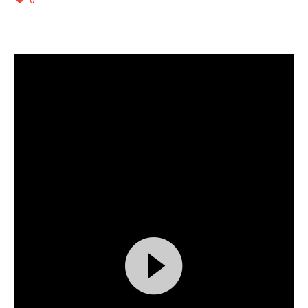
Reprodutor
de
vídeo