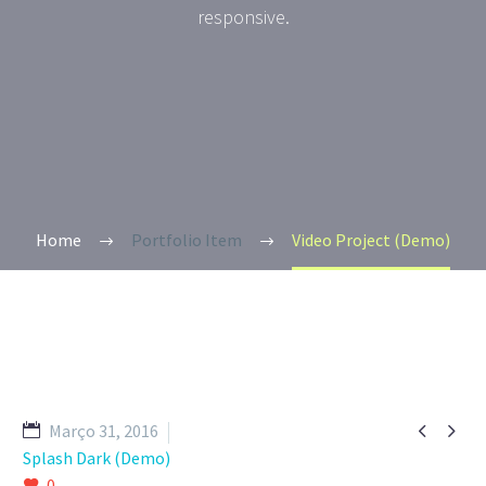
responsive.
Home
Portfolio Item
Video Project (Demo)


Março 31, 2016
Splash Dark (Demo)
0