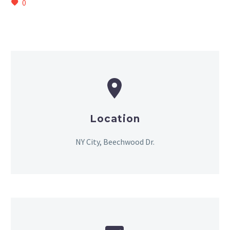
0


Location
NY City, Beechwood Dr.