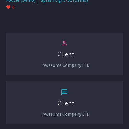
Footer (Demo)
Splash Light-02 (Demo)
0


Client
Awesome Company LTD


Client
Awesome Company LTD